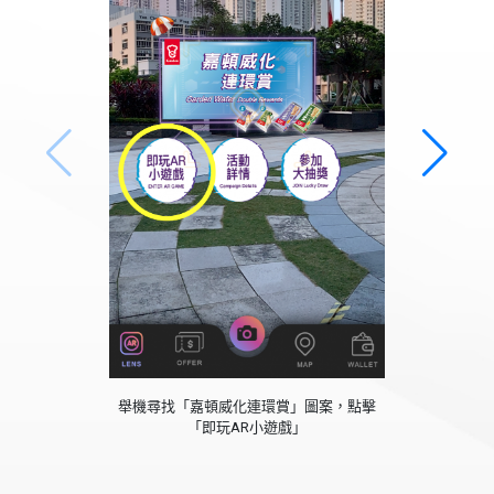
舉機尋找「嘉頓威化連環賞」圖案，點擊
「即玩AR小遊戲」