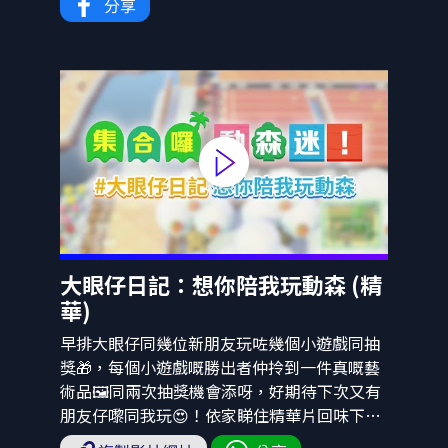
大眼仔日記：想你陪我玩動森 (精
華)
早排大眼仔同幾位新朋友玩咗幾個小遊戲同抽
獎🎁，每個小遊戲嘅勝出者仲拎到一件真嘅藝
術品🖼同兩次抽獎機會添呀，好期待下次又有
朋友仔嚟同我玩😍！依家睇住精華片回味下先
啦😬