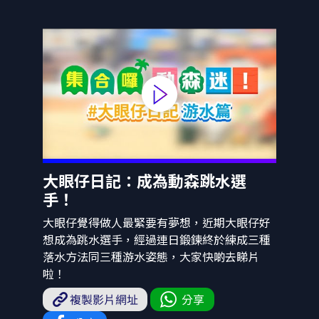
大眼仔日記：成為動森跳水選
手！
大眼仔覺得做人最緊要有夢想，近期大眼仔好
想成為跳水選手，經過連日鍛鍊終於練成三種
落水方法同三種游水姿態，大家快啲去睇片
啦！