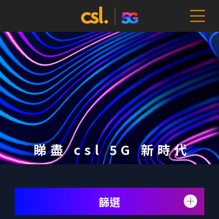
睇盡 csl 5G 新時代
篩選